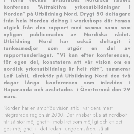
I förra veckan avslutades Nordiska rådets
konferens "Attraktiva yrkesutbildningar i
Norden" på Utbildning Nord. Drygt 50 deltagare
från hela Norden deltog i workshops där teman
utgick från den rapport med samma namn som
nyligen publicerades av Nordiska rådet.
Utbildning Nord har också deltagit i
tankesmedjor som utgör en del av
rapportunderlaget. ”Vi kan efter konferensen,
för egen del, konstatera att vår vision om en
nordisk yrkesutbildning är helt rätt”, summerar
Leif Lahti, direktör på Utbildning Nord den två
dagar långa konferensen som inleddes i
Haparanda och avslutades i Övertorneå den 29
mars.
Norden har en ambitiös vision att bli världens mest
integrerade region år 2030. Det innebär bl.a att nordbor
får så stor möjlighet till mobilitet som möjligt och att det
ges möjlighet till det redan i ungdomsåren, så att