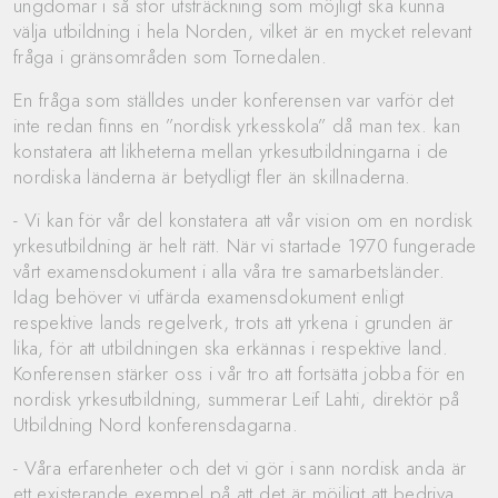
ungdomar i så stor utsträckning som möjligt ska kunna
välja utbildning i hela Norden, vilket är en mycket relevant
fråga i gränsområden som Tornedalen.
En fråga som ställdes under konferensen var varför det
inte redan finns en ”nordisk yrkesskola” då man tex. kan
konstatera att likheterna mellan yrkesutbildningarna i de
nordiska länderna är betydligt fler än skillnaderna.
- Vi kan för vår del konstatera att vår vision om en nordisk
yrkesutbildning är helt rätt. När vi startade 1970 fungerade
vårt examensdokument i alla våra tre samarbetsländer.
Idag behöver vi utfärda examensdokument enligt
respektive lands regelverk, trots att yrkena i grunden är
lika, för att utbildningen ska erkännas i respektive land.
Konferensen stärker oss i vår tro att fortsätta jobba för en
nordisk yrkesutbildning, summerar Leif Lahti, direktör på
Utbildning Nord konferensdagarna.
- Våra erfarenheter och det vi gör i sann nordisk anda är
ett existerande exempel på att det är möjligt att bedriva