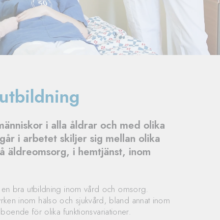
utbildning
änniskor i alla åldrar och med olika
r i arbetet skiljer sig mellan olika
på äldreomsorg, i hemtjänst, inom
l ha en bra utbildning inom vård och omsorg.
a yrken inom hälso och sjukvård, bland annat inom
ende för olika funktionsvariationer.