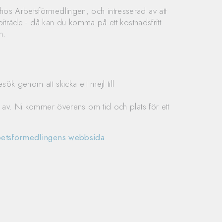
os Arbetsförmedlingen, och intresserad av att
dbiträde - då kan du komma på ett kostnadsfritt
n.
sök genom att skicka ett mejl till
d av. Ni kommer överens om tid och plats för ett
rbetsförmedlingens webbsida