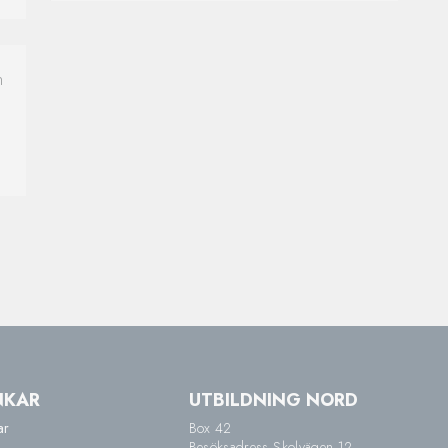
n
NKAR
UTBILDNING NORD
ar
Box 42
Besöksadress Skolvägen 12