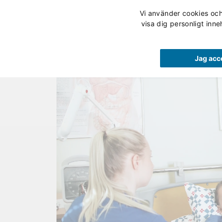
Vi använder cookies och 
Våra utbildningar
visa dig personligt inne
Jag acc