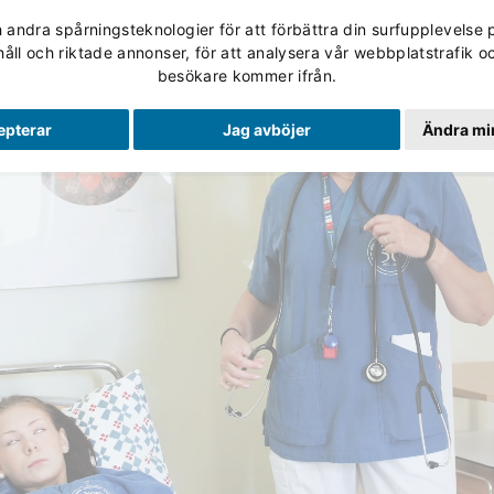
andra spårningsteknologier för att förbättra din surfupplevelse 
Validering
Studerande
Skolan
Om Utbildning No
håll och riktade annonser, för att analysera vår webbplatstrafik oc
besökare kommer ifrån.
epterar
Jag avböjer
Ändra min