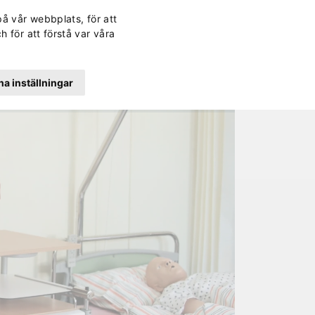
Svenska
Finska
Norwegi
Engli
på vår webbplats, för att
rd
Kontakt
Lättläst
Dagens lunch
Sök
h för att förstå var våra
a inställningar