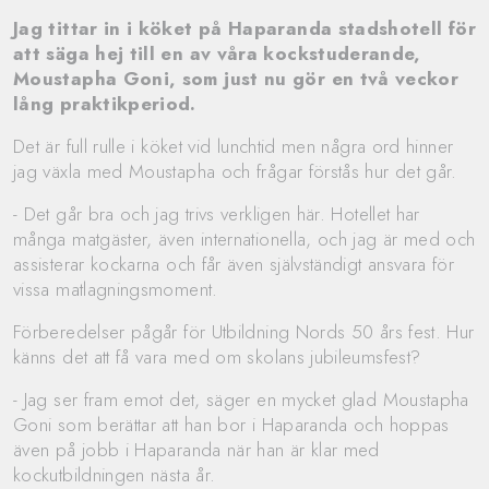
Jag tittar in i köket på Haparanda stadshotell för
att säga hej till en av våra kockstuderande,
Moustapha Goni, som just nu gör en två veckor
lång praktikperiod.
Det är full rulle i köket vid lunchtid men några ord hinner
jag växla med Moustapha och frågar förstås hur det går.
- Det går bra och jag trivs verkligen här. Hotellet har
många matgäster, även internationella, och jag är med och
assisterar kockarna och får även självständigt ansvara för
vissa matlagningsmoment.
Förberedelser pågår för Utbildning Nords 50 års fest. Hur
känns det att få vara med om skolans jubileumsfest?
- Jag ser fram emot det, säger en mycket glad Moustapha
Goni som berättar att han bor i Haparanda och hoppas
även på jobb i Haparanda när han är klar med
kockutbildningen nästa år.