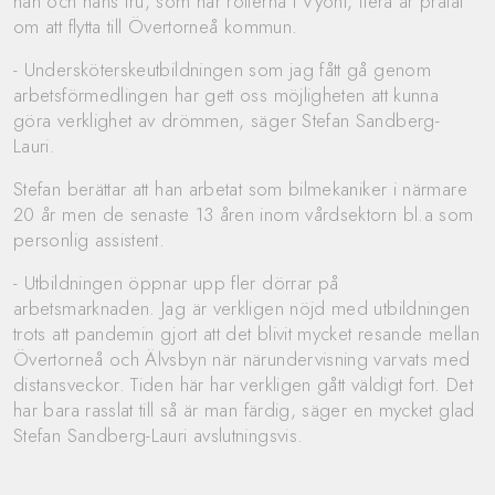
han och hans fru, som har rötterna i Vyöni, flera år pratat
om att flytta till Övertorneå kommun.
- Undersköterskeutbildningen som jag fått gå genom
arbetsförmedlingen har gett oss möjligheten att kunna
göra verklighet av drömmen, säger Stefan Sandberg-
Lauri.
Stefan berättar att han arbetat som bilmekaniker i närmare
20 år men de senaste 13 åren inom vårdsektorn bl.a som
personlig assistent.
- Utbildningen öppnar upp fler dörrar på
arbetsmarknaden. Jag är verkligen nöjd med utbildningen
trots att pandemin gjort att det blivit mycket resande mellan
Övertorneå och Älvsbyn när närundervisning varvats med
distansveckor. Tiden här har verkligen gått väldigt fort. Det
har bara rasslat till så är man färdig, säger en mycket glad
Stefan Sandberg-Lauri avslutningsvis.