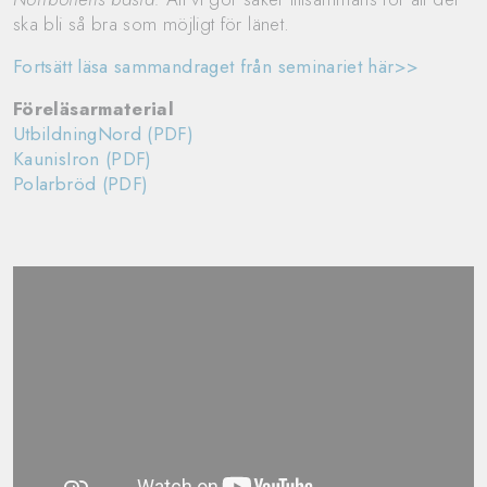
ska bli så bra som möjligt för länet.
Fortsätt läsa sammandraget från seminariet här>>
Föreläsarmaterial
UtbildningNord (PDF)
KaunisIron (PDF)
Polarbröd (PDF)