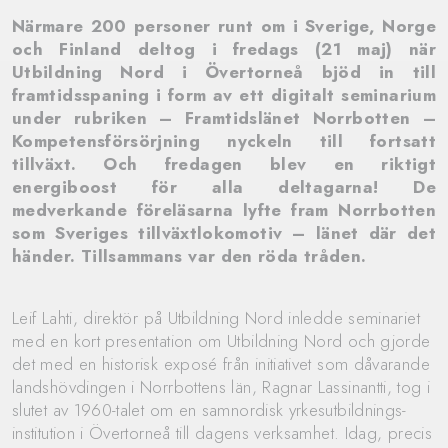
Närmare 200 personer runt om i Sverige, Norge
och Finland deltog i fredags (21 maj) när
Utbildning Nord i Övertorneå bjöd in till
framtidsspaning i form av ett digitalt seminarium
under rubriken – Framtidslänet Norrbotten –
Kompetensförsörjning nyckeln till fortsatt
tillväxt. Och fredagen blev en riktigt
energiboost för alla deltagarna! De
medverkande föreläsarna lyfte fram Norrbotten
som Sveriges tillväxtlokomotiv – länet där det
händer. Tillsammans var den röda tråden.
Leif Lahti, direktör på Utbildning Nord inledde seminariet
med en kort presentation om Utbildning Nord och gjorde
det med en historisk exposé från initiativet som dåvarande
landshövdingen i Norrbottens län, Ragnar Lassinantti, tog i
slutet av 1960-talet om en samnordisk yrkesutbildnings-
institution i Övertorneå till dagens verksamhet. Idag, precis