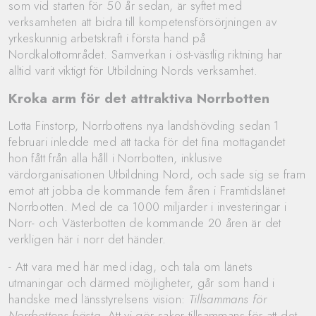
som vid starten för 50 år sedan, är syftet med
verksamheten att bidra till kompetensförsörjningen av
yrkeskunnig arbetskraft i första hand på
Nordkalottområdet. Samverkan i öst-västlig riktning har
alltid varit viktigt för Utbildning Nords verksamhet.
Kroka arm för det attraktiva Norrbotten
Lotta Finstorp, Norrbottens nya landshövding sedan 1
februari inledde med att tacka för det fina mottagandet
hon fått från alla håll i Norrbotten, inklusive
värdorganisationen Utbildning Nord, och sade sig se fram
emot att jobba de kommande fem åren i Framtidslänet
Norrbotten. Med de ca 1000 miljarder i investeringar i
Norr- och Västerbotten de kommande 20 åren är det
verkligen här i norr det händer.
- Att vara med här med idag, och tala om länets
utmaningar och därmed möjligheter, går som hand i
handske med länsstyrelsens vision:
Tillsammans för
Norrbottens bästa.
Att vi gör saker tillsammans för att det