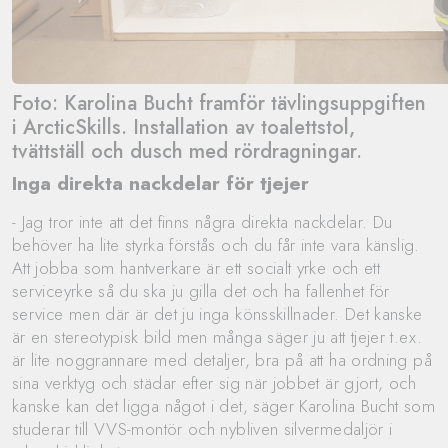
Foto: Karolina Bucht framför tävlingsuppgiften
i ArcticSkills. Installation av toalettstol,
tvättställ och dusch med rördragningar.
Inga direkta nackdelar för tjejer
- Jag tror inte att det finns några direkta nackdelar. Du
behöver ha lite styrka förstås och du får inte vara känslig.
Att jobba som hantverkare är ett socialt yrke och ett
serviceyrke så du ska ju gilla det och ha fallenhet för
service men där är det ju inga könsskillnader. Det kanske
är en stereotypisk bild men många säger ju att tjejer t.ex.
är lite noggrannare med detaljer, bra på att ha ordning på
sina verktyg och städar efter sig när jobbet är gjort, och
kanske kan det ligga något i det, säger Karolina Bucht som
studerar till VVS-montör och nybliven silvermedaljör i