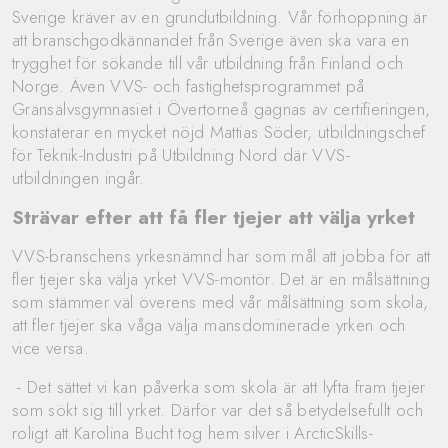
Sverige kräver av en grundutbildning. Vår förhoppning är
att branschgodkännandet från Sverige även ska vara en
trygghet för sökande till vår utbildning från Finland och
Norge. Även VVS- och fastighetsprogrammet på
Gränsälvsgymnasiet i Övertorneå gagnas av certifieringen,
konstaterar en mycket nöjd Mattias Söder, utbildningschef
för Teknik-Industri på Utbildning Nord där VVS-
utbildningen ingår.
Strävar efter att få fler tjejer att välja yrket
VVS-branschens yrkesnämnd har som mål att jobba för att
fler tjejer ska välja yrket VVS-montör. Det är en målsättning
som stämmer väl överens med vår målsättning som skola,
att fler tjejer ska våga välja mansdominerade yrken och
vice versa.
- Det sättet vi kan påverka som skola är att lyfta fram tjejer
som sökt sig till yrket. Därför var det så betydelsefullt och
roligt att Karolina Bucht tog hem silver i ArcticSkills-