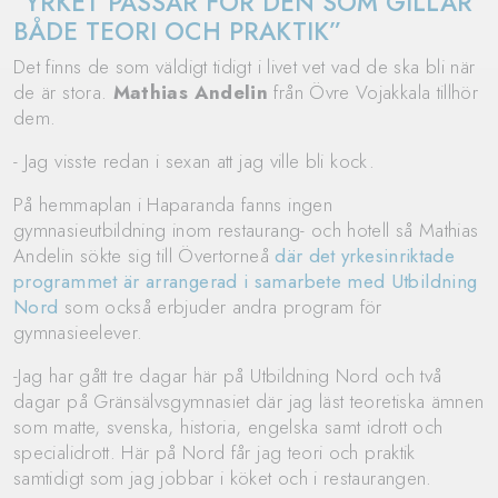
”YRKET PASSAR FÖR DEN SOM GILLAR
BÅDE TEORI OCH PRAKTIK”
Det finns de som väldigt tidigt i livet vet vad de ska bli när
de är stora.
Mathias Andelin
från Övre Vojakkala tillhör
dem.
- Jag visste redan i sexan att jag ville bli kock.
På hemmaplan i Haparanda fanns ingen
gymnasieutbildning inom restaurang- och hotell så Mathias
Andelin sökte sig till Övertorneå
där det yrkesinriktade
programmet är arrangerad i samarbete med Utbildning
Nord
som också erbjuder andra program för
gymnasieelever.
-Jag har gått tre dagar här på Utbildning Nord och två
dagar på Gränsälvsgymnasiet där jag läst teoretiska ämnen
som matte, svenska, historia, engelska samt idrott och
specialidrott. Här på Nord får jag teori och praktik
samtidigt som jag jobbar i köket och i restaurangen.