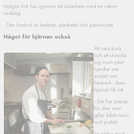
Nyligen fick han igenom sitt slutarbete med tre rätters
middag.
- Den bestod av laxtartar, plankstek och pannacotta.
Något för hjärnan också
Att vara kock
och att utveckla
sig inom yrket
handlar inte
endast om
hantverk. Även
hjärnan får sitt.
- Det här passar
för den som
gillar både teori
och praktik.
At jobba med