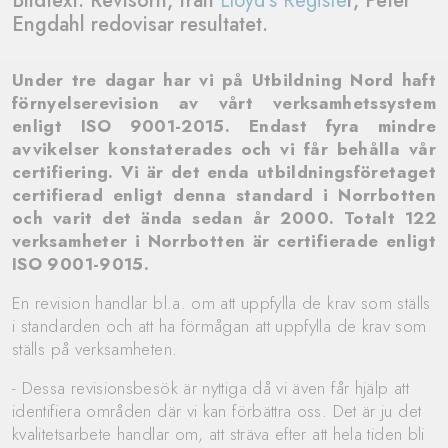
Bildtext: Revisorn, från
Lloyd's Registe
r, Peter
Engdahl redovisar resultatet.
Under tre dagar har vi på Utbildning Nord haft
förnyelserevision av vårt verksamhetssystem
enligt ISO 9001-2015. Endast fyra mindre
avvikelser konstaterades och vi får behålla vår
certifiering. Vi är det enda utbildningsföretaget
certifierad enligt denna standard i Norrbotten
och varit det ända sedan år 2000. Totalt 122
verksamheter i Norrbotten är certifierade enligt
ISO 9001-9015.
En revision handlar bl.a. om att uppfylla de krav som ställs
i standarden och att ha förmågan att uppfylla de krav som
ställs på verksamheten.
- Dessa revisionsbesök är nyttiga då vi även får hjälp att
identifiera områden där vi kan förbättra oss. Det är ju det
kvalitetsarbete handlar om, att sträva efter att hela tiden bli