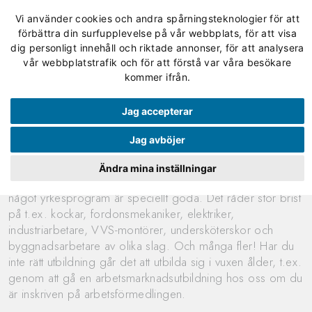
Vi använder cookies och andra spårningsteknologier för att
förbättra din surfupplevelse på vår webbplats, för att visa
dig personligt innehåll och riktade annonser, för att analysera
vår webbplatstrafik och för att förstå var våra besökare
kommer ifrån.
Jobben finns - Vi har utbildningarna!
Jag accepterar
Jag avböjer
Sverige går på högtryck. Det råder brist på arbetskraft
inom väldigt många branscher. Men det gäller att ha rätt
Ändra mina inställningar
utbildning. Arbetsmarknaden för ungdomar som har gått
något yrkesprogram är speciellt goda. Det råder stor brist
på t.ex. kockar, fordonsmekaniker, elektriker,
industriarbetare, VVS-montörer, undersköterskor och
byggnadsarbetare av olika slag. Och många fler! Har du
inte rätt utbildning går det att utbilda sig i vuxen ålder, t.ex.
genom att gå en arbetsmarknadsutbildning hos oss om du
är inskriven på arbetsförmedlingen.