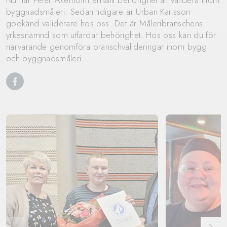
Nu har Peter Åkerholm erhållit behörighet att validera inom
byggnadsmåleri. Sedan tidigare är Urban Karlsson
godkänd validerare hos oss. Det är Måleribranschens
yrkesnämnd som utfärdar behörighet. Hos oss kan du för
närvarande genomföra branschvalideringar inom bygg
och byggnadsmåleri.