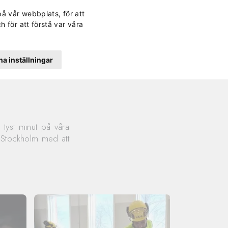
Svenska
Finska
Norwegi
Engli
på vår webbplats, för att
rd
Kontakt
Lättläst
Dagens lunch
Sök
h för att förstå var våra
a inställningar
 tyst minut på våra
 i Stockholm med att