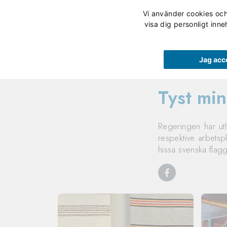
Vi använder cookies och 
Våra utbildningar
visa dig personligt inne
Jag acc
Tyst min
Regeringen har utl
respektive arbetspl
hissa svenska flag