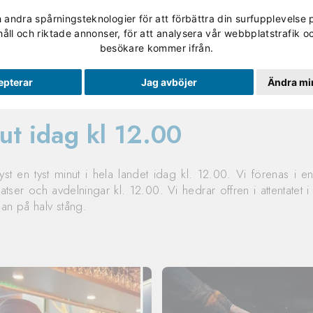
andra spårningsteknologier för att förbättra din surfupplevelse 
Validering
Studerande
Skolan
Om Utbildning No
håll och riktade annonser, för att analysera vår webbplatstrafik oc
besökare kommer ifrån.
epterar
Jag avböjer
Ändra min
ut idag kl 12.00
yst en tyst minut i hela landet idag kl. 12.00. Vi förenas i en
atser och avdelningar kl. 12.00. Vi hedrar offren i attentatet
gan på halv stång.