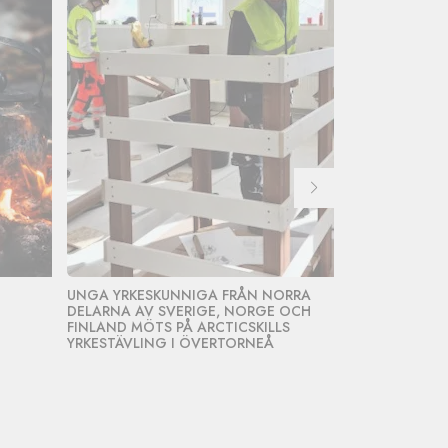
UNGA YRKESKUNNIGA FRÅN NORRA
STARKA ARBE
DELARNA AV SVERIGE, NORGE OCH
FRAMTIDENS 
FINLAND MÖTS PÅ ARCTICSKILLS
REKRYTERING
YRKESTÄVLING I ÖVERTORNEÅ
ÖVERTORNEÅ