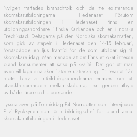
Nyligen träffades branschfolk och de tre existerande
skomakarutbildningarna i Hedenäset. Förutom
skomakarutbildningen i Hedenäset finns en
utbildningsanordnare i finska Kankanpää och en i norska
Fredrikstad. Deltagarna på den Nordiska skomakarträffen,
som gick av stapeln i Hedenäset den 14-15 februari,
förutspådde en ljus framtid för de som utbildar sig till
skomakare idag. Man menade att det finns ett ökat intresse
bland konsumenter att satsa på kvalité. Det gör att man
även vill laga sina skor i större utsträckning. Ett resultat från
mötet blev att utbildningsanordnarna enades om att
utveckla samarbetet mellan skolorna, t.ex. genom utbyte
av både lärare och studerande.
Lyssna även på Förmiddag P4 Norrbotten som intervjuade
Pilvi Ryökkynen som är utbildningschef för bland annat
skomakarutbildningen i Hedenäset.