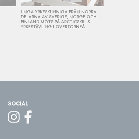
UNGA YRKESKUNNIGA FRÅN NORRA
STARKA ARBE
DELARNA AV SVERIGE, NORGE OCH
FRAMTIDENS 
FINLAND MÖTS PÅ ARCTICSKILLS
REKRYTERING
YRKESTÄVLING I ÖVERTORNEÅ
ÖVERTORNEÅ
SOCIAL