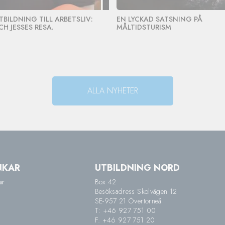
TBILDNING TILL ARBETSLIV:
EN LYCKAD SATSNING PÅ
CH JESSES RESA.
MÅLTIDSTURISM
ALLA NYHETER
NKAR
UTBILDNING NORD
ar
Box 42
Besöksadress Skolvägen 12
SE-957 21 Övertorneå
T: +46 927 751 00
F. +46 927 751 20