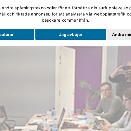
andra spårningsteknologier för att förbättra din surfupplevelse 
Validering
Studerande
Skolan
Om Utbildning No
håll och riktade annonser, för att analysera vår webbplatstrafik oc
besökare kommer ifrån.
epterar
Jag avböjer
Ändra min