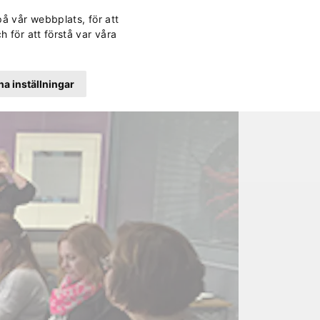
Svenska
Finska
Norwegi
Engli
på vår webbplats, för att
rd
Kontakt
Lättläst
Dagens lunch
Sök
h för att förstå var våra
a inställningar