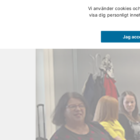
Vi använder cookies och 
Våra utbildningar
visa dig personligt inne
Jag acc