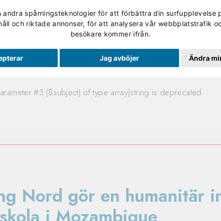
andra spårningsteknologier för att förbättra din surfupplevelse 
Validering
Studerande
Skolan
Om Utbildning No
håll och riktade annonser, för att analysera vår webbplatstrafik oc
besökare kommer ifrån.
d
epterar
Jag avböjer
Ändra min
arameter #3 ($subject) of type array|string is deprecated
ng Nord gör en humanitär in
sskola i Mozambique