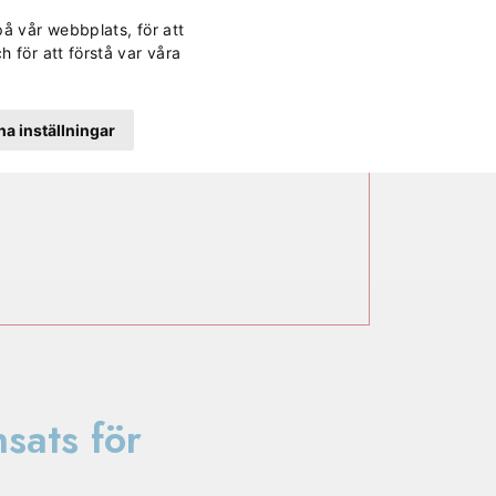
Svenska
Finska
Norwegi
Engli
på vår webbplats, för att
rd
Kontakt
Lättläst
Dagens lunch
Sök
h för att förstå var våra
a inställningar
sats för