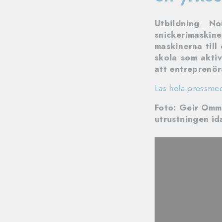
Utbildning No
snickerimaskin
maskinerna till
skola som aktiv
att entreprenör
Läs hela pressme
Foto: Geir Ommu
utrustningen id