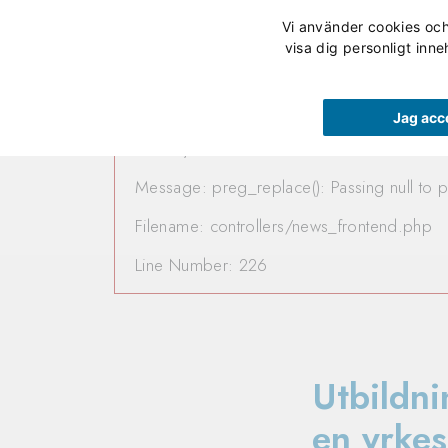
Vi använder cookies och 
Våra utbildningar
visa dig personligt inne
A PHP Error was encountere
Jag acc
Severity: 8192
Message: preg_replace(): Passing null to p
Filename: controllers/news_frontend.php
Line Number: 226
Utbildni
en yrke