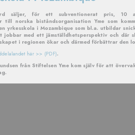
rd säljer, för ett subventionerat pris, 10
er till norska biståndsorganisation Yme som komm
 en yrkesskola i Mozambique som bl.a. utbildar snick
t jobbar med ett jämställdhetsperspektiv och där sk
skapet i regionen ökar och därmed förbättrar den l
ddelalandet här >> (PDF)
.
ndsen från Stiftelsen Yme kom själv för att överva
ag.