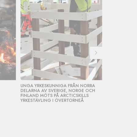
UNGA YRKESKUNNIGA FRÅN NORRA
STARKA ARBE
DELARNA AV SVERIGE, NORGE OCH
FRAMTIDENS 
FINLAND MÖTS PÅ ARCTICSKILLS
REKRYTERING
YRKESTÄVLING I ÖVERTORNEÅ
ÖVERTORNEÅ