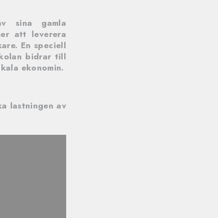
 av sina gamla
er att leverera
are. En speciell
olan bidrar till
okala ekonomin.
ka lastningen av