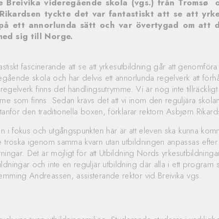
e Breivika videregående skola (vgs.) från Tromsø o
Rikardsen tyckte det var fantastiskt att se att yrk
på ett annorlunda sätt och var övertygad om att d
med sig till Norge.
tastiskt fascinerande att se att yrkesutbildning går att genomför
regående skola och har delvis ett annorlunda regelverk att förhål
 regelverk finns det handlingsutrymme. Vi är nog inte tillräckligt
me som finns. Sedan krävs det att vi inom den reguljära skolan
tanför den traditionella boxen, förklarar rektorn Asbjørn Rikar
n i fokus och utgångspunkten här är att eleven ska kunna komm
e tröska igenom samma kvarn utan utbildningen anpassas efter
ningar. Det är möjligt för att Utbildning Nords yrkesutbildninga
ldningar och inte en reguljär utbildning där alla i ett progra
emming Andreassen, assisterande rektor vid Breivika vgs.