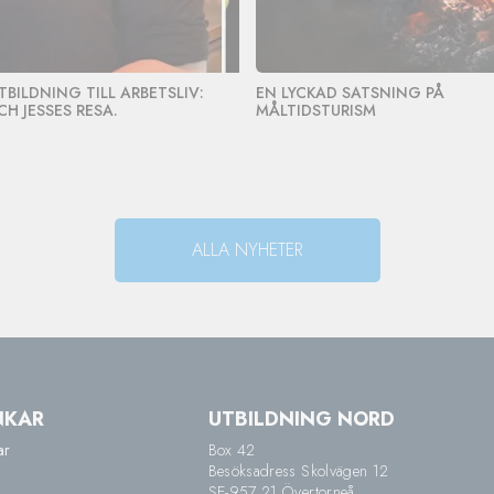
TBILDNING TILL ARBETSLIV:
EN LYCKAD SATSNING PÅ
CH JESSES RESA.
MÅLTIDSTURISM
ALLA NYHETER
NKAR
UTBILDNING NORD
ar
Box 42
Besöksadress Skolvägen 12
SE-957 21 Övertorneå