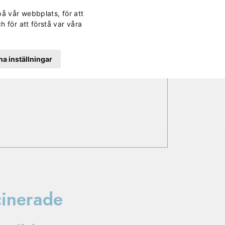
Svenska
Finska
Norwegi
Engli
på vår webbplats, för att
rd
Kontakt
Lättläst
Dagens lunch
Sök
h för att förstå var våra
a inställningar
cinerade