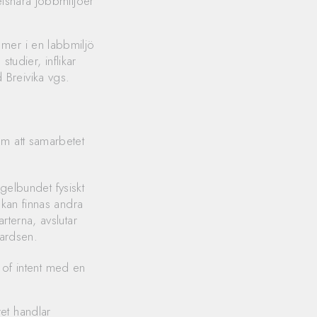
etsnära jobbmiljöer
mer i en labbmiljö
studier, inflikar
Breivika vgs.
om att samarbetet
gelbundet fysiskt
kan finnas andra
terna, avslutar
ikardsen.
r of intent med en
et handlar