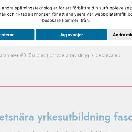
andra spårningsteknologier för att förbättra din surfupplevelse 
Validering
Studerande
Skolan
Om Utbildning No
håll och riktade annonser, för att analysera vår webbplatstrafik oc
besökare kommer ifrån.
d
epterar
Jag avböjer
Ändra min
arameter #3 ($subject) of type array|string is deprecated
etsnära yrkesutbildning fas