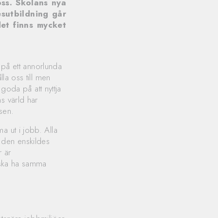
ss. Skolans nya
esutbildning går
et finns mycket
a på ett annorlunda
la oss till men
 goda på att nyttja
s värld har
dsen.
a ut i jobb. Alla
 den enskildes
r är
m ska ha samma