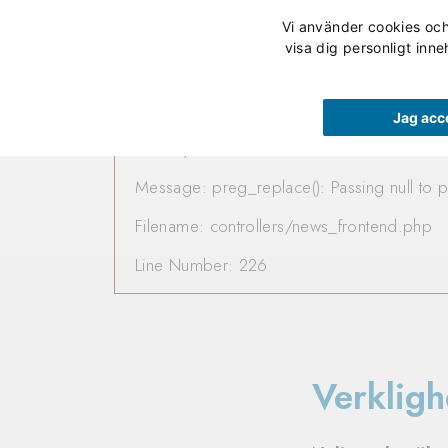
Vi använder cookies och 
Våra utbildningar
visa dig personligt inne
A PHP Error was encountere
Jag acc
Severity: 8192
Message: preg_replace(): Passing null to p
Filename: controllers/news_frontend.php
Line Number: 226
Verkligh