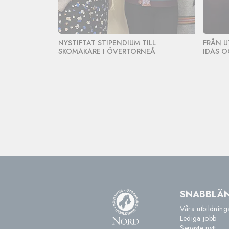
NYSTIFTAT STIPENDIUM TILL
FRÅN U
SKOMAKARE I ÖVERTORNEÅ
IDAS O
SNABBLÄ
Våra utbildning
Lediga jobb
Senaste nytt