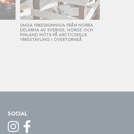
UNGA YRKESKUNNIGA FRÅN NORRA
STARKA ARBE
DELARNA AV SVERIGE, NORGE OCH
FRAMTIDENS 
FINLAND MÖTS PÅ ARCTICSKILLS
REKRYTERING
YRKESTÄVLING I ÖVERTORNEÅ
ÖVERTORNEÅ
SOCIAL