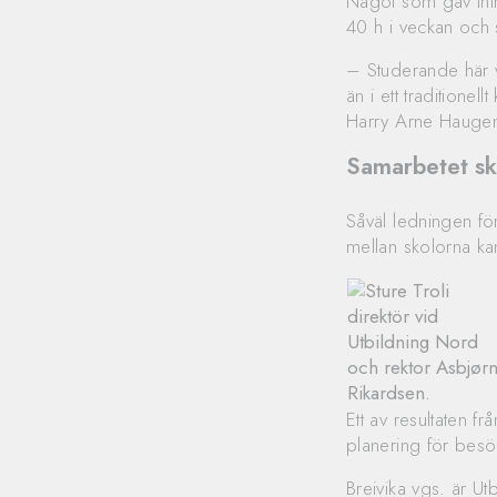
Något som gav intr
40 h i veckan och
– Studerande här v
än i ett traditionel
Harry Arne Haugen
Samarbetet sk
Såväl ledningen fö
mellan skolorna ka
Ett av resultaten f
planering för bes
Breivika vgs. är U