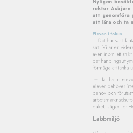
Nyligen besökt
rektor Asbjørn 
att genomföra 
att lära och ta 
Eleven i fokus
– Det har varit fan
sätt. Vi är en vide
även inom ett strikt
det handlingsutrym
förmåga att tänka u
– Här har ni eleve
elever behöver int
behov och förutsätt
arbetsmarknadsutbi
paket, säger Tor-H
Labbmiljö