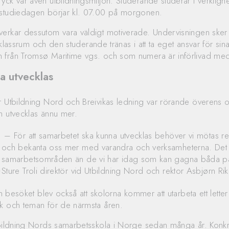
yck var även utbildningsmiljön. Studerande studerar i verkligh
 studiedagen börjar kl. 07.00 på morgonen.
erkar dessutom vara väldigt motiverade. Undervisningen sker 
lt klassrum och den studerande tränas i att ta eget ansvar för sina 
 från Tromsø Maritime vgs. och som numera är införlivad med 
a utvecklas
r Utbildning Nord och Breivikas ledning var rörande överens 
n utvecklas ännu mer.
– För att samarbetet ska kunna utvecklas behöver vi mötas re
och bekanta oss mer med varandra och verksamheterna. Det 
samarbetsområden än de vi har idag som kan gagna båda par
Sture Troli direktör vid Utbildning Nord och rektor Asbjørn R
rån besöket blev också att skolorna kommer att utarbeta ett lette
ök och teman för de närmsta åren.
tbildning Nords samarbetsskola i Norge sedan många år. Konkr