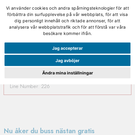
Vi använder cookies och andra spårningsteknologier för att
förbättra din surfupplevelse på vår webbplats, för att visa
dig personligt innehåll och riktade annonser, för att
analysera vår webbplatstrafik och för att förstå var våra
A PHP Error was encountered
besökare kommer ifrån.
Severity: 8192
Jag accepterar
Message: preg_replace(): Passing null to parameter #3
Jag avböjer
($subject) of type array|string is deprecated
Ändra mina inställningar
Filename: controllers/news_frontend.php
Line Number: 226
Nu åker du buss nästan gratis