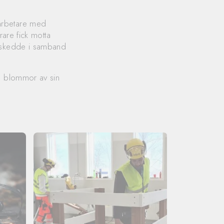
arbetare med
rare fick motta
n skedde i samband
ch blommor av sin