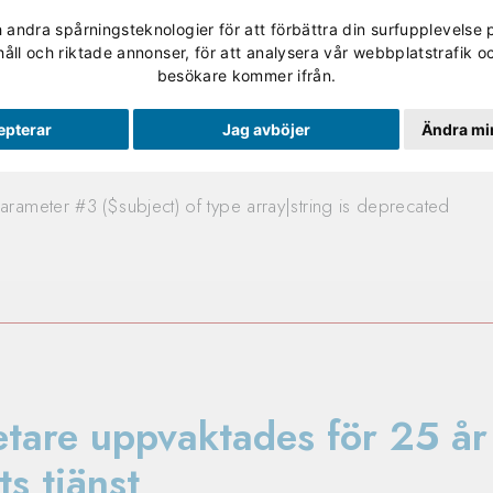
andra spårningsteknologier för att förbättra din surfupplevelse 
Validering
Studerande
Skolan
Om Utbildning No
håll och riktade annonser, för att analysera vår webbplatstrafik oc
besökare kommer ifrån.
d
epterar
Jag avböjer
Ändra min
arameter #3 ($subject) of type array|string is deprecated
tare uppvaktades för 25 år 
ts tjänst