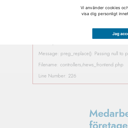
Vi använder cookies och 
Våra utbildningar
visa dig personligt inne
A PHP Error was encountere
Jag acc
Severity: 8192
Message: preg_replace(): Passing null to p
Filename: controllers/news_frontend.php
Line Number: 226
Medarbe
företage