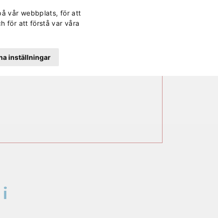
Svenska
Finska
Norwegi
Engli
på vår webbplats, för att
rd
Kontakt
Lättläst
Dagens lunch
Sök
h för att förstå var våra
a inställningar
i