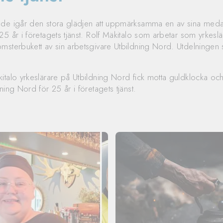
ade igår den stora glädjen att uppmärksamma en av sina med
5 år i företagets tjänst. Rolf Mäkitalo som arbetar som yrkeslä
msterbukett av sin arbetsgivare Utbildning Nord. Utdelninge
italo yrkeslärare på Utbildning Nord fick motta guldklocka o
ning Nord för 25 år i företagets tjänst.