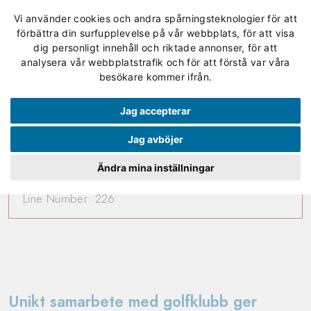
Vi använder cookies och andra spårningsteknologier för att
förbättra din surfupplevelse på vår webbplats, för att visa
dig personligt innehåll och riktade annonser, för att
analysera vår webbplatstrafik och för att förstå var våra
A PHP Error was encountered
besökare kommer ifrån.
Severity: 8192
Jag accepterar
Message: preg_replace(): Passing null to parameter #3
Jag avböjer
($subject) of type array|string is deprecated
Ändra mina inställningar
Filename: controllers/news_frontend.php
Line Number: 226
Unikt samarbete med golfklubb ger