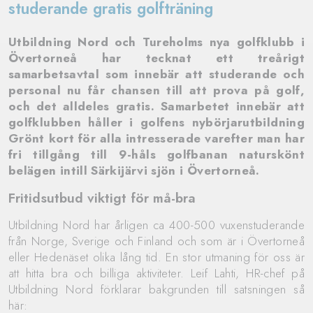
studerande gratis golfträning
Utbildning Nord och Tureholms nya golfklubb i
Övertorneå har tecknat ett treårigt
samarbetsavtal som innebär att studerande och
personal nu får chansen till att prova på golf,
och det alldeles gratis. Samarbetet innebär att
golfklubben håller i golfens nybörjarutbildning
Grönt kort för alla intresserade varefter man har
fri tillgång till 9-håls golfbanan naturskönt
belägen intill Särkijärvi sjön i Övertorneå.
Fritidsutbud viktigt för må-bra
Utbildning Nord har årligen ca 400-500 vuxenstuderande
från Norge, Sverige och Finland och som är i Övertorneå
eller Hedenäset olika lång tid. En stor utmaning för oss är
att hitta bra och billiga aktiviteter. Leif Lahti, HR-chef på
Utbildning Nord förklarar bakgrunden till satsningen så
här: