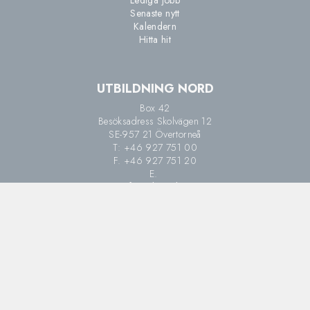
Lediga jobb
Senaste nytt
Kalendern
Hitta hit
UTBILDNING NORD
Box 42
Besöksadress Skolvägen 12
SE-957 21 Övertorneå
T: +46 927 751 00
F. +46 927 751 20
E.
info@utbnord.se
Sitemap
SOCIAL