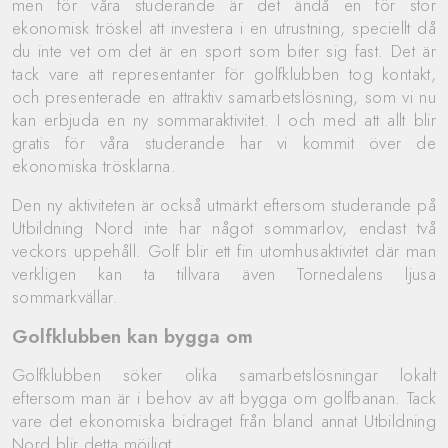
men för våra studerande är det ändå en för stor
ekonomisk tröskel att investera i en utrustning, speciellt då
du inte vet om det är en sport som biter sig fast. Det är
tack vare att representanter för golfklubben tog kontakt,
och presenterade en attraktiv samarbetslösning, som vi nu
kan erbjuda en ny sommaraktivitet. I och med att allt blir
gratis för våra studerande har vi kommit över de
ekonomiska trösklarna.
Den ny aktiviteten är också utmärkt eftersom studerande på
Utbildning Nord inte har något sommarlov, endast två
veckors uppehåll. Golf blir ett fin utomhusaktivitet där man
verkligen kan ta tillvara även Tornedalens ljusa
sommarkvällar.
Golfklubben kan bygga om
Golfklubben söker olika samarbetslösningar lokalt
eftersom man är i behov av att bygga om golfbanan. Tack
vare det ekonomiska bidraget från bland annat Utbildning
Nord blir detta möjligt.