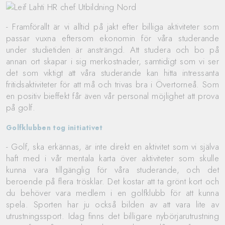
- Framförallt är vi alltid på jakt efter billiga aktiviteter som
passar vuxna eftersom ekonomin för våra studerande
under studietiden är ansträngd. Att studera och bo på
annan ort skapar i sig merkostnader, samtidigt som vi ser
det som viktigt att våra studerande kan hitta intressanta
fritidsaktiviteter för att må och trivas bra i Övertorneå. Som
en positiv bieffekt får även vår personal möjlighet att prova
på golf.
Golfklubben tog initiativet
- Golf, ska erkännas, är inte direkt en aktivitet som vi själva
haft med i vår mentala karta över aktiviteter som skulle
kunna vara tillgänglig för våra studerande, och det
beroende på flera trösklar. Det kostar att ta grönt kort och
du behöver vara medlem i en golfklubb för att kunna
spela. Sporten har ju också bilden av att vara lite av
utrustningssport. Idag finns det billigare nybörjarutrustning