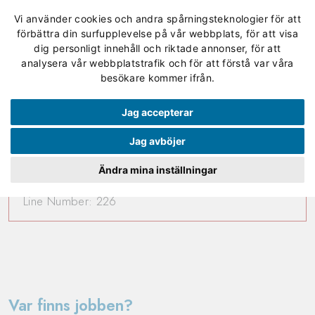
Vi använder cookies och andra spårningsteknologier för att
förbättra din surfupplevelse på vår webbplats, för att visa
dig personligt innehåll och riktade annonser, för att
analysera vår webbplatstrafik och för att förstå var våra
A PHP Error was encountered
besökare kommer ifrån.
Severity: 8192
Jag accepterar
Message: preg_replace(): Passing null to parameter #3
Jag avböjer
($subject) of type array|string is deprecated
Ändra mina inställningar
Filename: controllers/news_frontend.php
Line Number: 226
Var finns jobben?