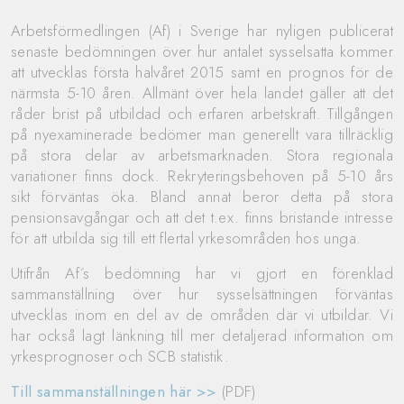
Arbetsförmedlingen (Af) i Sverige har nyligen publicerat
senaste bedömningen över hur antalet sysselsatta kommer
att utvecklas första halvåret 2015 samt en prognos för de
närmsta 5-10 åren. Allmänt över hela landet gäller att det
råder brist på utbildad och erfaren arbetskraft. Tillgången
på nyexaminerade bedömer man generellt vara tillräcklig
på stora delar av arbetsmarknaden. Stora regionala
variationer finns dock. Rekryteringsbehoven på 5-10 års
sikt förväntas öka. Bland annat beror detta på stora
pensionsavgångar och att det t.ex. finns bristande intresse
för att utbilda sig till ett flertal yrkesområden hos unga.
Utifrån Af´s bedömning har vi gjort en förenklad
sammanställning över hur sysselsättningen förväntas
utvecklas inom en del av de områden där vi utbildar. Vi
har också lagt länkning till mer detaljerad information om
yrkesprognoser och SCB statistik.
Till sammanställningen här >>
(PDF)