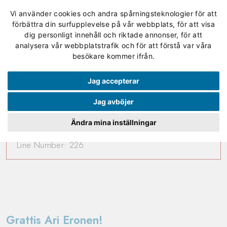
Vi använder cookies och andra spårningsteknologier för att
förbättra din surfupplevelse på vår webbplats, för att visa
dig personligt innehåll och riktade annonser, för att
analysera vår webbplatstrafik och för att förstå var våra
A PHP Error was encountered
besökare kommer ifrån.
Severity: 8192
Jag accepterar
Message: preg_replace(): Passing null to parameter #3
Jag avböjer
($subject) of type array|string is deprecated
Ändra mina inställningar
Filename: controllers/news_frontend.php
Line Number: 226
Grattis Ari Eronen!