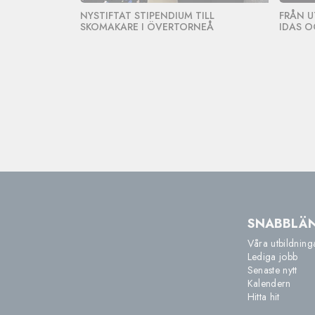
NYSTIFTAT STIPENDIUM TILL
FRÅN U
SKOMAKARE I ÖVERTORNEÅ
IDAS O
SNABBLÄ
Våra utbildning
Lediga jobb
Senaste nytt
Kalendern
Hitta hit