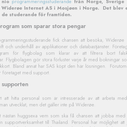
e nio
programmeringsstuderande
från Norge, Sverige 
l Widerøe Internet AS i Mosjøen i Norge. Det blev 
 de studerande för framtiden.
 program som sparar stora pengar
grammeringsstuderande fick chansen att besöka, Widerøe I
ift och underhåll av applikationer och databastjänster. Företa
gram för flygbolag som klarar av att filtrera bort falsk
ar. Flygbolagen gör stora förluster varje år med bokningar 
nkkort. Bland annat har SAS köpt den här lösningen. Förutom 
r företaget med support.
 i supporten
rt att hitta personal som är intresserade av att arbeta me
man utvecklat, men det gäller inte på Widerøe.
 nästan huggsexa vem som ska få chansen att jobba med d
in supportverksamhet till Thailand. Personal har möjlighet a