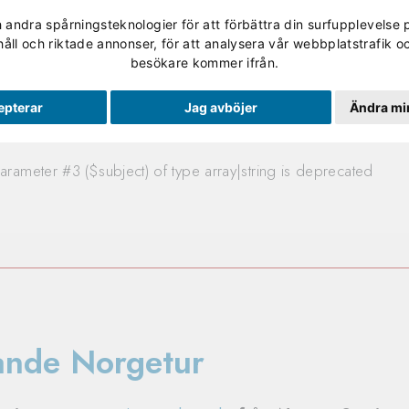
andra spårningsteknologier för att förbättra din surfupplevelse 
Validering
Studerande
Skolan
Om Utbildning No
håll och riktade annonser, för att analysera vår webbplatstrafik oc
besökare kommer ifrån.
d
epterar
Jag avböjer
Ändra min
arameter #3 ($subject) of type array|string is deprecated
rande Norgetur