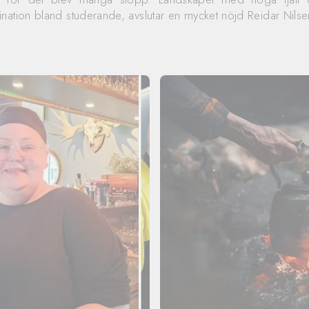
nation bland studerande, avslutar en mycket nöjd Reidar Nils