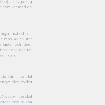
t betjäna flygbolag
 och som var med de
digare nattklubb i
na möts av en stor
ta tankar och idéer
sätter den positiva
framtiden.
de från universitet
retaget blev mycket
 på besök. Besöket
enerösa med att visa