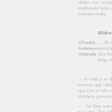
sådant man normal
studerande hade v
inspirationskälla.
Bildte
– Allt 
atmosfä
allra f
längs ef
– Vi hade ju en l
kommer upp i lekt
upp som en idé och
diskuterar gemens
– För flera svens
tog extra lång t