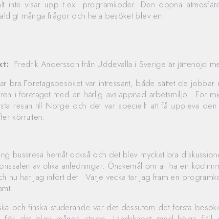
t inte visar upp t.ex. programkoder. Den öppna atmosfäre
äldigt många frågor och hela besöket blev en
xt:
Fredrik Andersson från Uddevalla i Sverige är jättenöjd me
var bra.Företagsbesöket var intressant, både sättet de jobbar
ren i företaget med en härlig avslappnad arbetsmiljö . För m
örsta resan till Norge och det var speciellt att få uppleva den
ter körrutten.
ång bussresa hemåt också och det blev mycket bra diskussion
ionssalen av olika anledningar. Önskemål om att ha en kodtim
 nu har jag infört det. Varje vecka tar jag fram en program
amt.
ka och finska studerande var det dessutom det första besöket
id för det blev många stopp. Landskapet med höga fjäll o