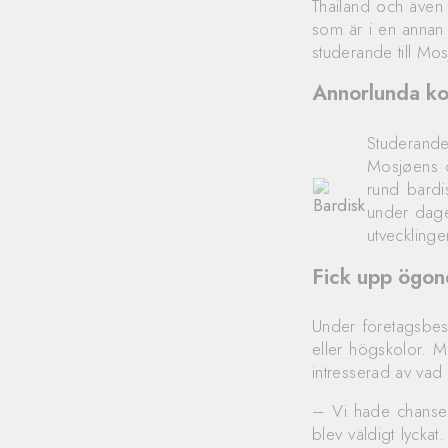
Thailand och även 
som är i en annan 
studerande till Mo
Annorlunda ko
Studerande
Mosjøens c
rund bardi
under dage
utveckling
Fick upp ögon
Under företagsbesö
eller högskolor. M
intresserad av vad d
– Vi hade chansen
blev väldigt lyckat