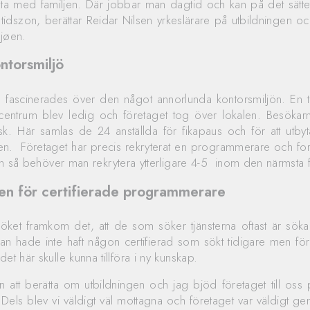
ta med familjen. Där jobbar man dagtid och kan på det sätte
tidszon, berättar Reidar Nilsen yrkeslärare på utbildningen
sjøen.
ntorsmiljö
 fascinerades över den något annorlunda kontorsmiljön. En ti
entrum blev ledig och företaget tog över lokalen. Besökar
sk. Här samlas de 24 anställda för fikapaus och för att utby
n. Företaget har precis rekryterat en programmerare och fort
en så behöver man rekrytera ytterligare 4-5 inom den närmsta 
en för certifierade programmerare
ket framkom det, att de som söker tjänsterna oftast är sökan
an hade inte haft någon certifierad som sökt tidigare men fö
et här skulle kunna tillföra i ny kunskap.
 att berätta om utbildningen och jag bjöd företaget till oss
. Dels blev vi väldigt väl mottagna och företaget var väldigt g