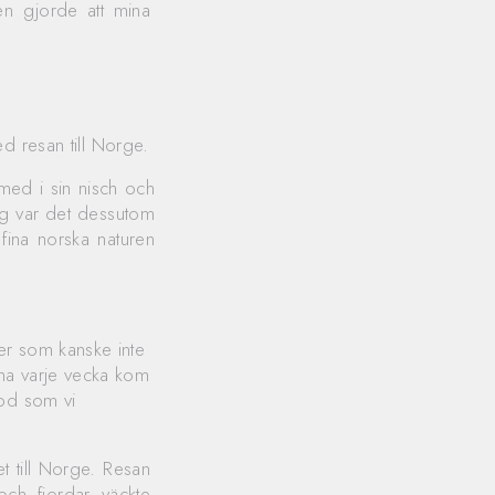
n gjorde att mina
d resan till Norge.
 med i sin nisch och
ig var det dessutom
 fina norska naturen
er som kanske inte
ma varje vecka kom
kod som vi
 till Norge. Resan
ch fjordar väckte