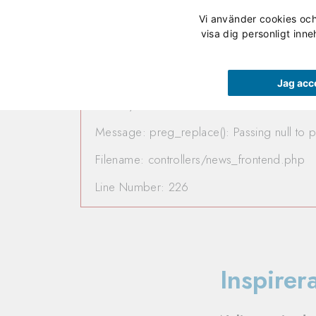
Vi använder cookies och 
Våra utbildningar
visa dig personligt inne
A PHP Error was encountere
Jag acc
Severity: 8192
Message: preg_replace(): Passing null to p
Filename: controllers/news_frontend.php
Line Number: 226
Inspire