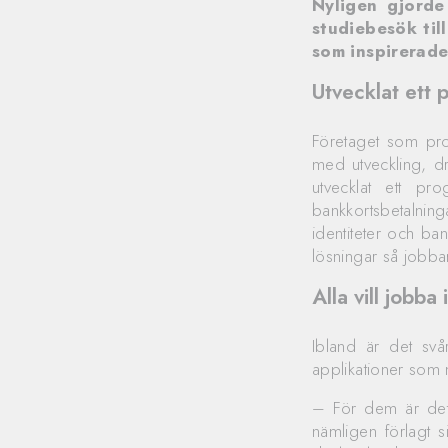
Nyligen gjord
studiebesök til
som inspirerade
Utvecklat ett
Företaget som pro
med utveckling, dr
utvecklat ett pro
bankkortsbetalning
identiteter och ba
lösningar så jobba
Alla vill jobba
Ibland är det svå
applikationer som 
– För dem är det
nämligen förlagt s