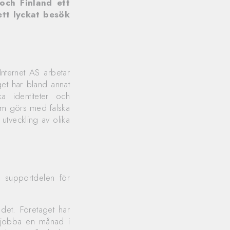
och Finland ett
ett lyckat besök
nternet AS arbetar
get har bland annat
a identiteter och
som görs med falska
utveckling av olika
d supportdelen för
et. Företaget har
tt jobba en månad i