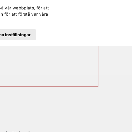
Svenska
Finska
Norwegi
Engli
på vår webbplats, för att
rd
Kontakt
Lättläst
Dagens lunch
Sök
h för att förstå var våra
a inställningar