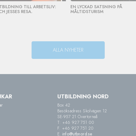
TBILDNING TILL ARBETSLIV:
EN LYCKAD SATSNING PÅ
CH JESSES RESA.
MÅLTIDSTURISM
ALLA NYHETER
NKAR
UTBILDNING NORD
ar
Box 42
Besöksadress Skolvägen 12
SE-957 21 Övertorneå
T: +46 927 751 00
F. +46 927 751 20
E.
info@utbnord.se