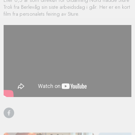
Etter 6,5 år som direktør for Utdanning Nord hadde Sture
Troli fra Berlevåg sin siste arbeidsdag i går. Her er en kort
film fra personalets feiring av Sture.