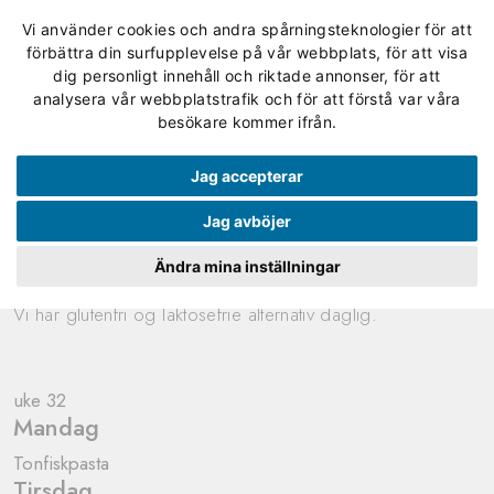
Vi använder cookies och andra spårningsteknologier för att
förbättra din surfupplevelse på vår webbplats, för att visa
dig personligt innehåll och riktade annonser, för att
analysera vår webbplatstrafik och för att förstå var våra
Skolen
/
Restaurant
/
besökare kommer ifrån.
Lunsjmeny i Övertorneå
Dagens lunsj
Jag accepterar
Lunsj blir servert mandag–fredag kl. 10.40–12.15.
Jag avböjer
Merker på menyen: M melkefri, L laktosefri, G
Ändra mina inställningar
glutenfri
Vi har glutenfri og laktosefrie alternativ daglig.
uke 32
Mandag
Tonfiskpasta
Tirsdag