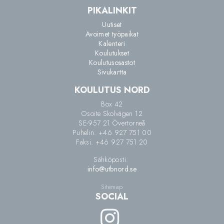
PIKALINKIT
Uutiset
Avoimet työpaikat
Kalenteri
Koulutukset
Koulutusosastot
Sivukartta
KOULUTUS NORD
Box 42
Osoite Skolvägen 12
SE-957 21 Övertorneå
Puhelin. +46 927 751 00
Faksi. +46 927 751 20
Sähköposti.
info@utbnord.se
Sitemap
SOCIAL