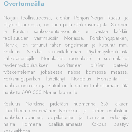
Övertorneålla
Norjan teollisuudessa, etenkin Pohjois-Norjan kaasu- ja
öljyteollisuudessa, on suuri pula sähköasentajista. Suomen
ja Ruotsin sähköasentajakoulutus ei vastaa kaikkiin
teollisuuden vaatimuksiin Norjassa. Forskningsparken,
Narvik, on tarttunut tähän ongelmaan ja kutsunut mm.
Koulutus Nordia suunnittelemaan täydennyskoulutusta
sähköasentajille. Norjalaiset, ruotsalaiset ja suomalaiset
täydennyskoulutuksen suorittaneet olisivat päteviä
työskentelemän jokaisessa näissä kolmessa maassa.
Forksningsparken lähettänyt Nordplus Horisontal –
hankeanomuksen ja Statoil on lupautunut rahoittamaan tätä
hanketta 600.000 Norjan kruunulla.
Koulutus Nordissa pidetään huomenna 3.6. alkaen
hankkeen ensimmäinen työkokous ja siihen osallistuuu
hankekumppanien, oppilaitosten ja toimialan edustajia
näistä kolmesta osallistujamaasta. Kokous päättyy
keskiviikkona.