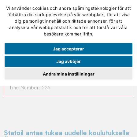
Vi använder cookies och andra spårningsteknologier för att
förbättra din surfupplevelse på vår webbplats, för att visa
dig personligt innehåll och riktade annonser, för att
analysera vår webbplatstrafik och för att förstå var våra
A PHP Error was encountered
besökare kommer ifrån.
Severity: 8192
Jag accepterar
Message: preg_replace(): Passing null to parameter #3
Jag avböjer
($subject) of type array|string is deprecated
Ändra mina inställningar
Filename: controllers/news_frontend.php
Line Number: 226
Statoil antaa tukea uudelle koulutukselle