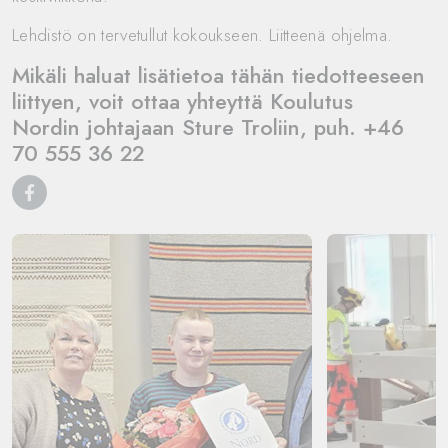
Lehdistö on tervetullut kokoukseen. Liitteenä ohjelma.
Mikäli haluat lisätietoa tähän tiedotteeseen
liittyen, voit ottaa yhteyttä Koulutus
Nordin johtajaan Sture Troliin, puh. +46
70 555 36 22